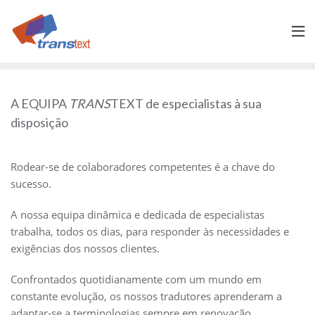
Skip
to
content
A EQUIPA
TRANS
TEXT de especialistas à sua
disposição
Rodear-se de colaboradores competentes é a chave do
sucesso.
A nossa equipa dinâmica e dedicada de especialistas
trabalha, todos os dias, para responder às necessidades e
exigências dos nossos clientes.
Confrontados quotidianamente com um mundo em
constante evolução, os nossos tradutores aprenderam a
adaptar-se a terminologias sempre em renovação.