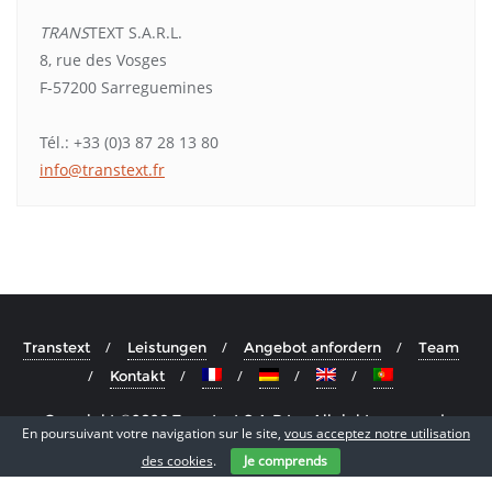
TRANS
TEXT S.A.R.L.
8, rue des Vosges
F-57200 Sarreguemines
Tél.: +33 (0)3 87 28 13 80
info@transtext.fr
Transtext
Leistungen
Angebot anfordern
Team
Kontakt
Copyright ©2026 Transtext S.A.R.L. . All rights reserved.
En poursuivant votre navigation sur le site,
vous acceptez notre utilisation
Powered by
WordPress
&
Designed by
Cyclone Themes
des cookies
.
Je comprends